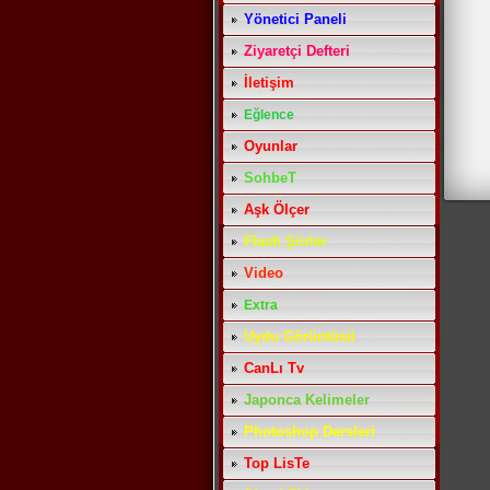
Yönetici Paneli
Ziyaretçi Defteri
İletişim
Eğlence
Oyunlar
SohbeT
Aşk Ölçer
Flash Şiirler
Video
Extra
Uydu Görüntüsü
CanLı Tv
Japonca Kelimeler
Photoshop Dersleri
Top LisTe