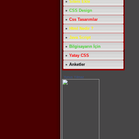
Siteni Ekle
CSS Design
Css Tasarımlar
Html Nedir ?
Java Script
Bilgisayarın İçin
Yatay CSS
Anketler
Yunus Yılmaz