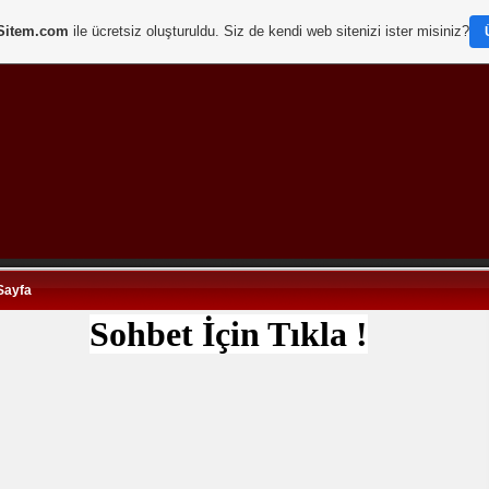
Sitem.com
ile ücretsiz oluşturuldu. Siz de kendi web sitenizi ister misiniz?
Sayfa
Sohbet İçin Tıkla !